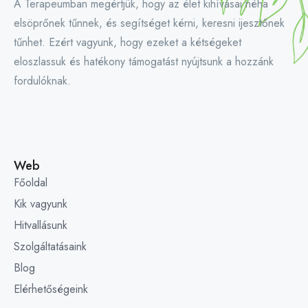
A Terapeumban megértjük, hogy az élet kihívásai néha
elsöprőnek tűnnek, és segítséget kérni, keresni ijesztőnek
tűnhet. Ezért vagyunk, hogy ezeket a kétségeket
eloszlassuk és hatékony támogatást nyújtsunk a hozzánk
fordulóknak.
Web
Főoldal
Kik vagyunk
Hitvallásunk
Szolgáltatásaink
Blog
Elérhetőségeink