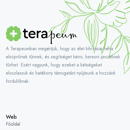
A Terapeumban megértjük, hogy az élet kihívásai néha
elsöprőnek tűnnek, és segítséget kérni, keresni ijesztőnek
tűnhet. Ezért vagyunk, hogy ezeket a kétségeket
eloszlassuk és hatékony támogatást nyújtsunk a hozzánk
fordulóknak.
Web
Főoldal