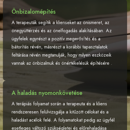
Önbizalomépítés
A terapeuták segítik a klienseket az önismeret, az
önegyüttérzés és az önelfogadás alakításában. Az
ügyfelek egyrészt a pozitív megerősítés és a
bátorítás révén, másrészt a korábbi tapasztalatok
feltárása révén megtanulják, hogy milyen eszközeik
vannak az önbizalmuk és önértékelésük építésére .
A haladás nyomonkövetése
A terápiás folyamat során a terapeuta és a kliens
rendszeresen felülvizsgálja a kitűzött célokat és a
haladást acélok felé. A folyamatokat pedig az ügyfél
esetleges változó szükségletei és előrehaladása