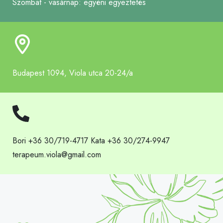
Szombat - vasárnap: egyéni egyeztetés
Budapest 1094, Viola utca 20-24/a
Bori +36 30/719-4717 Kata +36 30/274-9947
terapeum.viola@gmail.com