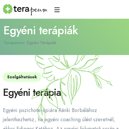
Egyéni terápiák
Terapeum
Egyéni Terápiák
Szolgáltatások
Egyéni terápia
Egyéni pszichoterápiára Ránki Borbálához
jelentkezhetsz, ha egyéni coaching ülést szeretnél,
akkor Edinger Katához. Az egyéni folymatok során a