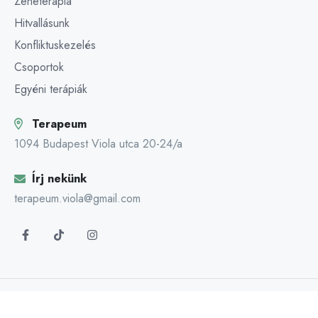
Zeneterápia
Hitvallásunk
Konfliktuskezelés
Csoportok
Egyéni terápiák
Terapeum
1094 Budapest Viola utca 20-24/a
Írj nekünk
terapeum.viola@gmail.com
Copyright 2024 – Mindthera by Designesia
Terms & Conditions
Privacy Policy