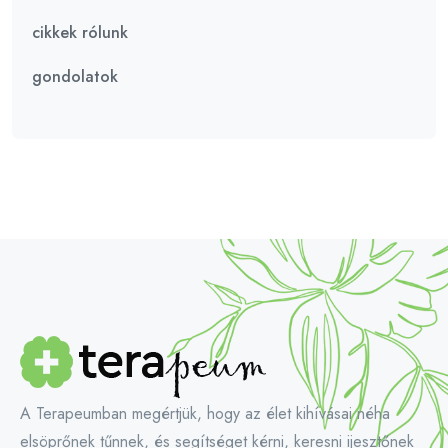
cikkek rólunk
gondolatok
A Terapeumban megértjük, hogy az élet kihívásai néha
elsöprőnek tűnnek, és segítséget kérni, keresni ijesztőnek