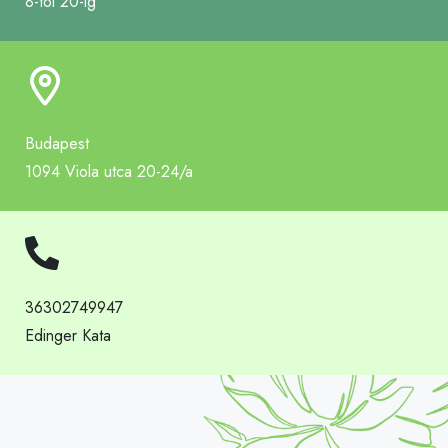
8-tól 20-ig
Budapest
1094 Viola utca 20-24/a
36302749947
Edinger Kata