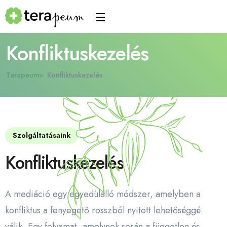
Konfliktuskezelés
Terapeum
Konfliktuskezelés
Szolgáltatásaink
Konfliktuskezelés
A mediáció egy egyedülálló módszer, amelyben a
konfliktus a fenyegető rosszból nyitott lehetőséggé
válik. Egy folyamat, amelynek során a független és