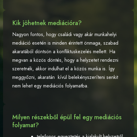
Kik jöhetnek mediációra?
Nagyon fontos, hogy családi vagy akár munkahelyi
mediáció esetén is minden érintett önmaga, szabad
akaratából döntsön a konfliktuskezelés mellett. Ha
megvan a közös döntés, hogy a helyzetet rendezni
szeretnék, akkor indulhat el a közös munka is. Így
meggyőzni, akaratán kívül belekényszeríteni senkit
nem lehet egy mediációs folyamatba.
Milyen részekből épül fel egy mediációs
folyamat?
telefonos egyeztetés a kialakult helyzetről,