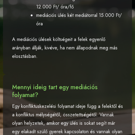
12.000 Ft/ óra/fő
mediációs ülés két mediátorral 15.000 Ft/
óra
A mediációs ülések költségeit a felek egyenlő
arányban állják, kivéve, ha nem állapodnak meg más
elosztásban.
Mennyi ideig tart egy mediációs
folyamat?
Egy konfliktuskezelési folyamat ideje függ a felektől és
a konfliktus mélységétől, összetettségétől. Vannak
olyan helyzetek, amikor egy ülés is sokat segít már
egy elakadt szülő gyerek kapcsolaton és vannak olyan