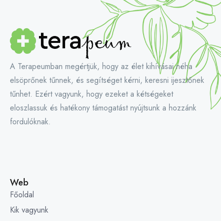
A Terapeumban megértjük, hogy az élet kihívásai néha
elsöprőnek tűnnek, és segítséget kérni, keresni ijesztőnek
tűnhet. Ezért vagyunk, hogy ezeket a kétségeket
eloszlassuk és hatékony támogatást nyújtsunk a hozzánk
fordulóknak.
Web
Főoldal
Kik vagyunk