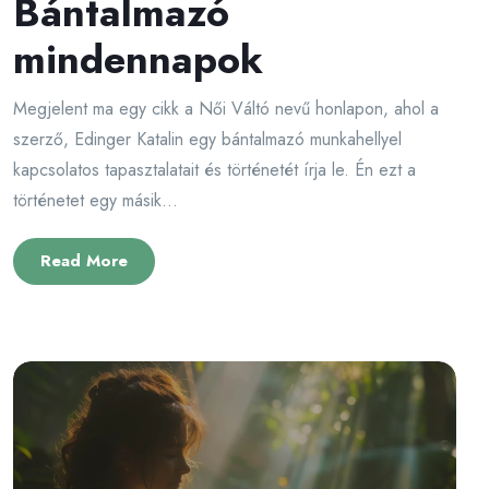
Bántalmazó
mindennapok
Megjelent ma egy cikk a Női Váltó nevű honlapon, ahol a
szerző, Edinger Katalin egy bántalmazó munkahellyel
kapcsolatos tapasztalatait és történetét írja le. Én ezt a
történetet egy másik...
Read More