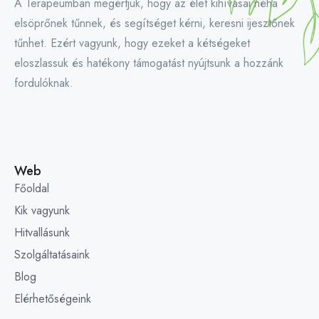
A Terapeumban megértjük, hogy az élet kihívásai néha
elsöprőnek tűnnek, és segítséget kérni, keresni ijesztőnek
tűnhet. Ezért vagyunk, hogy ezeket a kétségeket
eloszlassuk és hatékony támogatást nyújtsunk a hozzánk
fordulóknak.
Web
Főoldal
Kik vagyunk
Hitvallásunk
Szolgáltatásaink
Blog
Elérhetőségeink