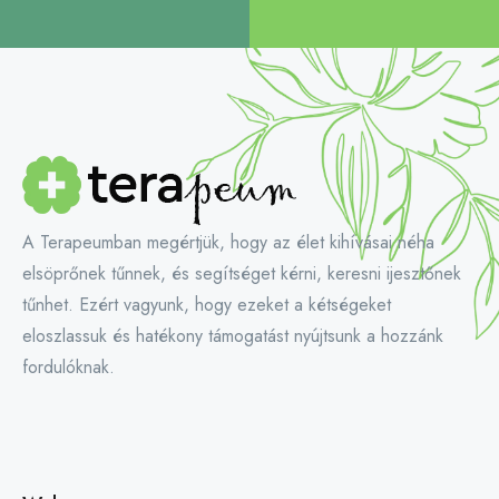
A Terapeumban megértjük, hogy az élet kihívásai néha
elsöprőnek tűnnek, és segítséget kérni, keresni ijesztőnek
tűnhet. Ezért vagyunk, hogy ezeket a kétségeket
eloszlassuk és hatékony támogatást nyújtsunk a hozzánk
fordulóknak.