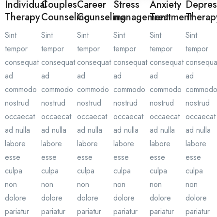
Individual
Couples
Career
Stress
Anxiety
Depres
Therapy
Counseling
Counseling
management
Treatment
Therap
Sint
Sint
Sint
Sint
Sint
Sint
tempor
tempor
tempor
tempor
tempor
tempor
consequat
consequat
consequat
consequat
consequat
consequa
ad
ad
ad
ad
ad
ad
commodo
commodo
commodo
commodo
commodo
commod
nostrud
nostrud
nostrud
nostrud
nostrud
nostrud
occaecat
occaecat
occaecat
occaecat
occaecat
occaecat
ad nulla
ad nulla
ad nulla
ad nulla
ad nulla
ad nulla
labore
labore
labore
labore
labore
labore
esse
esse
esse
esse
esse
esse
culpa
culpa
culpa
culpa
culpa
culpa
non
non
non
non
non
non
dolore
dolore
dolore
dolore
dolore
dolore
pariatur
pariatur
pariatur
pariatur
pariatur
pariatur