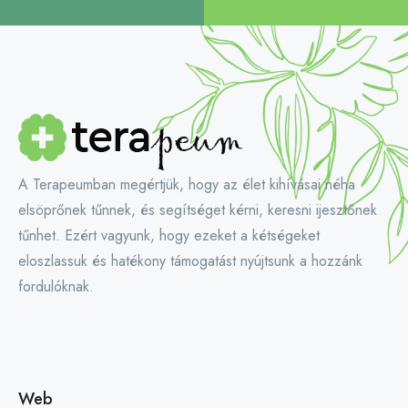
A Terapeumban megértjük, hogy az élet kihívásai néha
elsöprőnek tűnnek, és segítséget kérni, keresni ijesztőnek
tűnhet. Ezért vagyunk, hogy ezeket a kétségeket
eloszlassuk és hatékony támogatást nyújtsunk a hozzánk
fordulóknak.
Web